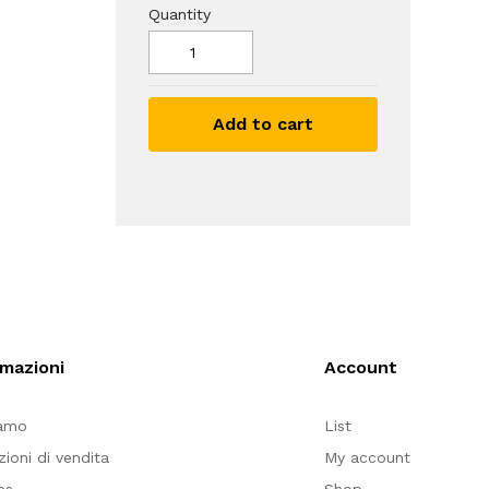
Quantity
Add to cart
rmazioni
Account
iamo
List
zioni di vendita
My account
es
Shop