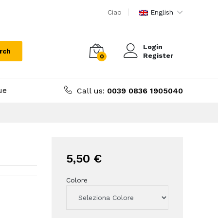
Ciao
English
Login
rch
Register
0
ue
Call us:
0039 0836 1905040
5,50 €
Colore