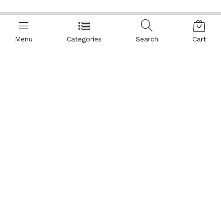
Questo sito utilizza cookie, anche di terze parti: cliccando OK,
proseguendo nella navigazione o interagendo con la pagina acconsenti
Menu
Categories
Search
Cart
all'utilizzo dei cookie.
Informativa
OK
Gattamatta Di Ricchello
Shop
Leonardo
Catalogo prodotti
Assistenza vendite
Register
0039 0836
Contattaci
1905040