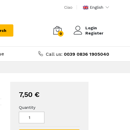
Ciao
English
Login
rch
Register
0
ue
Call us:
0039 0836 1905040
7,50 €
Quantity