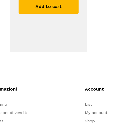
Add to cart
rmazioni
Account
iamo
List
zioni di vendita
My account
es
Shop