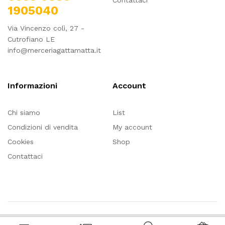
Contattaci
1905040
Via Vincenzo colì, 27 -
Cutrofiano LE
info@merceriagattamatta.it
Informazioni
Account
Chi siamo
List
Condizioni di vendita
My account
Cookies
Shop
Contattaci
Questo sito utilizza cookie, anche di terze parti: cliccando OK,